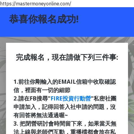
https://mastermoneyonline.com/
恭喜你報名成功!
完成報名，現在請做下列三件事:
1.
前往你剛輸入的EMAIL信箱中收取確認
信，裡面有一切的細節
2.
請在FB搜尋"
FIRE投資行動營
"私密社團
申請加入，
記得回答入社申請的問題，沒
有回答將無法通過喔~
3. 把閉營研討會時間留下來，
如果當天無
法上線與老師們互動，重播檔都會放在私